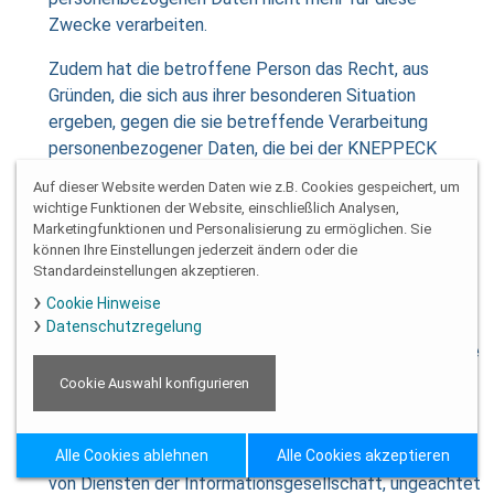
Zwecke verarbeiten.
Zudem hat die betroffene Person das Recht, aus
Gründen, die sich aus ihrer besonderen Situation
ergeben, gegen die sie betreffende Verarbeitung
personenbezogener Daten, die bei der KNEPPECK
augenoptik + optometrie zu wissenschaftlichen oder
Auf dieser Website werden Daten wie z.B. Cookies gespeichert, um
historischen Forschungszwecken oder zu statistischen
wichtige Funktionen der Website, einschließlich Analysen,
Zwecken gemäß Art. 89 Abs. 1 DS-GVO erfolgen,
Marketingfunktionen und Personalisierung zu ermöglichen. Sie
können Ihre Einstellungen jederzeit ändern oder die
Widerspruch einzulegen, es sei denn, eine solche
Standardeinstellungen akzeptieren.
Verarbeitung ist zur Erfüllung einer im öffentlichen
Cookie Hinweise
Interesse liegenden Aufgabe erforderlich.
Datenschutzregelung
Zur Ausübung des Rechts auf Widerspruch kann sich die
betroffene Person direkt an jeden Mitarbeiter der
Cookie Auswahl konfigurieren
KNEPPECK augenoptik + optometrie oder einen
anderen Mitarbeiter wenden. Der betroffenen Person
steht es ferner frei, im Zusammenhang mit der Nutzung
Alle Cookies ablehnen
Alle Cookies akzeptieren
von Diensten der Informationsgesellschaft, ungeachtet